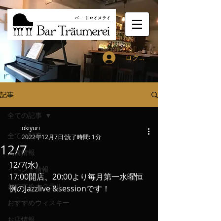
ログイン
記事
全ての記事
okiyuri
全ての記事
2022年12月7日
読了時間: 1分
12/7
入荷情報
12/7(水)
イベント情報
17:00開店、20:00より毎月第一水曜恒
おすすめカクテル
例のJazzlive &sessionです！
おすすめウィスキー
お店情報