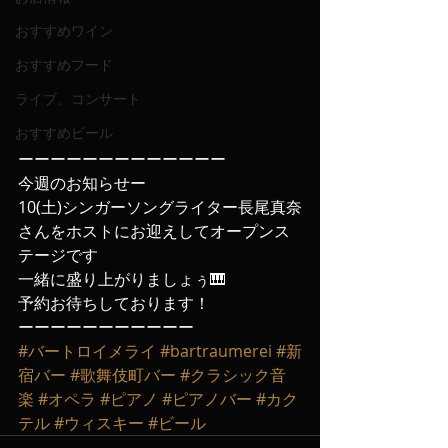
おすすめワイン
おすすめフード
ライブ、コンサート
おすすめビール
ーーーーーーーーーーーーー
今週のお知らせー
10(土)シンガーソングライター長尾真奈
さんをホストにお迎えしてオープンス
テージです
一緒に盛り上がりましょぅ🎹
予約お待ちしております！
ーーーーーーーーーーー
#バートロイメライ
#bartraumerei
#新
宿バー
#歌舞伎町バー
#クラシック音
楽
#オペラ
#ピアノ
#ピアノバー
#カク
テル
#ウィスキー
#ビール