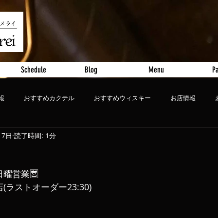
Schedule
Blog
Menu
Pa
報
おすすめカクテル
おすすめウィスキー
お店情報
月7日
読了時間: 1分
ート
おすすめビール
日曜営業🈺
店(ラストオーダー23:30)