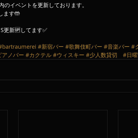
内のイベントを更新しております。
ます🤲
S更新🆙してます✅
#bartraumerei
#新宿バー
#歌舞伎町バー
#音楽バー
#
ピアノバー
#カクテル
#ウィスキー
#少人数貸切
#日