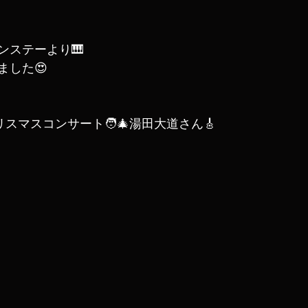
ンステーより🎹
ました😍
リスマスコンサート🧑‍🎄湯田大道さん🎸