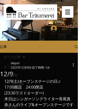
ログイン
記事
全ての記事
okiyuri
全ての記事
2023年12月9日
読了時間: 1分
12/9
入荷情報
12/9(土)オープンステージの日♫
イベント情報
17:00開店　24:00閉店
おすすめカクテル
(23:30ラストオーダー)
本日はシンガーソングライター長尾真
おすすめウィスキー
奈さんのライブ&オープンステージです
お店情報