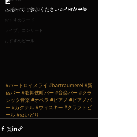
🎹
ふるってご参加ください♫🎷🎺🎻📯🥁
おすすめワイン
おすすめフード
ライブ、コンサート
おすすめビール
ーーーーーーーーーーーー
#バートロイメライ
#bartraumerei
#新
宿バー
#歌舞伎町バー
#音楽バー
#クラ
シック音楽
#オペラ
#ピアノ
#ピアノバ
ー
#カクテル
#ウィスキー
#クラフトビ
ール
#ぬいどり