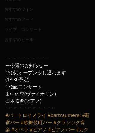
おすすめワイン
おすすめフード
ライブ、コンサート
おすすめビール
ーーーーーーーーー
ー今週のお知らせー
15(水)オープン少し遅れます
(18:30予定)
17(金)コンサート
田中佐季(ヴァイオリン)
西本咲希(ピアノ)
ーーーーーーーーーー
#バートロイメライ
#bartraumerei
#新
宿バー
#歌舞伎町バー
#クラシック音
楽
#オペラ
#ピアノ
#ピアノバー
#カク