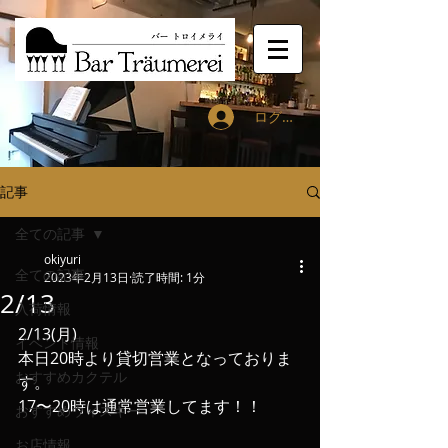
ログイン
記事
全ての記事
okiyuri
全ての記事
2023年2月13日
読了時間: 1分
2/13
入荷情報
2/13(月)
イベント情報
本日20時より貸切営業となっておりま
おすすめカクテル
す。
17〜20時は通常営業してます！！
おすすめウィスキー
お店情報