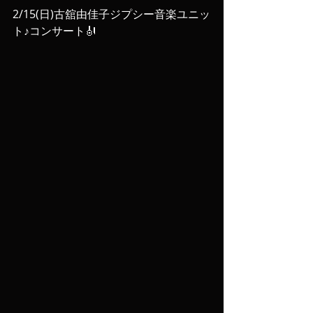
2/15(日)古舘由佳子ジプシー音楽ユニッ
ト♪コンサート🎻