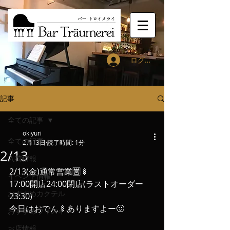
ログイン
記事
全ての記事
okiyuri
全ての記事
2月13日
読了時間: 1分
2/13
入荷情報
2/13(金)通常営業🈺🍢
イベント情報
17:00開店24:00閉店(ラストオーダー
おすすめカクテル
23:30)
今日はおでん🍢ありますよー🙂
おすすめウィスキー
お店情報