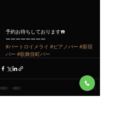
予約お待ちしております☎️
ーーーーーーーー
#バートロイメライ
#ピアノバー
#新宿
バー
#歌舞伎町バー
最新記事
すべて表示