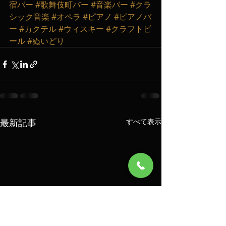
宿バー
#歌舞伎町バー
#音楽バー
#クラ
シック音楽
#オペラ
#ピアノ
#ピアノバ
ー
#カクテル
#ウィスキー
#クラフトビ
ール
#ぬいどり
最新記事
すべて表示