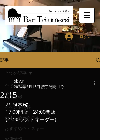
ログイン
記事
全ての記事
okiyuri
全ての記事
2024年2月15日
読了時間: 1分
2/15
入荷情報
2/15(木)🍓
イベント情報
17:00開店　24:00閉店
おすすめカクテル
(23:30ラストオーダー)
おすすめウィスキー
お店情報