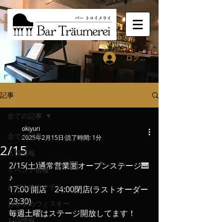
ログイン
記事
全ての記事
okiyuri
全ての記事
2025年2月15日
読了時間: 1分
2/15
入荷情報
2/15(土)通常営業🈺オープンステージ🎹
イベント情報
♪
おすすめカクテル
17:00 開店　24:00閉店(ラストオーダー
23:30)
おすすめウィスキー
毎週土曜はステージ開放してます！
お店情報