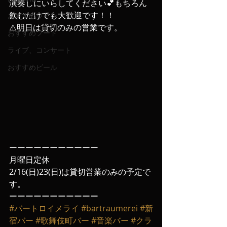
演奏しにいらしてください💕もちろん
飲むだけでも大歓迎です！！
おすすめワイン
⚠️明日は貸切のみの営業です。
おすすめフード
ライブ、コンサート
おすすめビール
ーーーーーーーーーーー
月曜日定休
2/16(日)23(日)は貸切営業のみの予定で
す。
ーーーーーーーーーーー
#バートロイメライ
#bartraumerei
#新
宿バー
#歌舞伎町バー
#音楽バー
#クラ