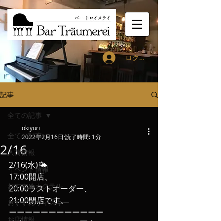
ログイン
記事
全ての記事
okiyuri
全ての記事
2022年2月16日
読了時間: 1分
2/16
入荷情報
2/16(水)🌤
イベント情報
17:00開店、
おすすめカクテル
20:00ラストオーダー、
21:00閉店です。
おすすめウィスキー
ーーーーーーーーーーーー
お店情報