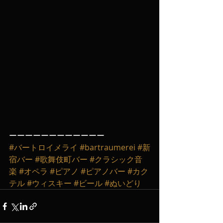
ーーーーーーーーーーーー
#バートロイメライ
#bartraumerei
#新
宿バー
#歌舞伎町バー
#クラシック音
楽
#オペラ
#ピアノ
#ピアノバー
#カク
テル
#ウィスキー
#ビール
#ぬいどり