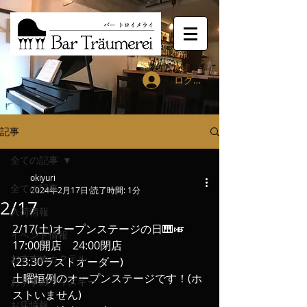
ログイン
記事
全ての記事
okiyuri
全ての記事
2024年2月17日
読了時間: 1分
2/17
入荷情報
2/17(土)オープンステージの日🎹🎺
イベント情報
17:00開店　24:00閉店
おすすめカクテル
(23:30ラストオーダー)
土曜恒例のオープンステージです！(ホ
おすすめウィスキー
ストいません)
お店情報