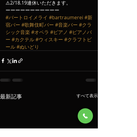
⚠️2/18.19連休いただきます。
ーーーーーーーーーーー
#バートロイメライ
#bartraumerei
#新
宿バー
#歌舞伎町バー
#音楽バー
#クラ
シック音楽
#オペラ
#ピアノ
#ピアノバ
ー
#カクテル
#ウィスキー
#クラフトビ
ール
#ぬいどり
最新記事
すべて表示