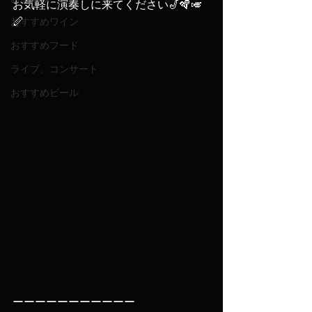
お気軽に演奏しに来てください🎷🪇🎺
🪈
おすすめワイン
おすすめフード
ライブ、コンサート
おすすめビール
ーーーーーーーーーーー