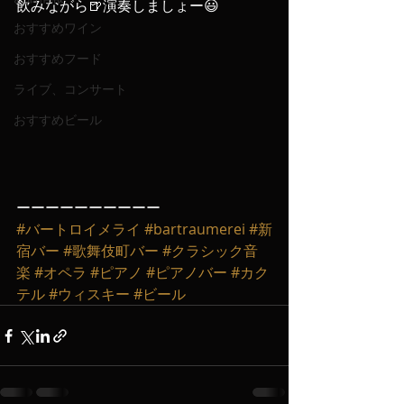
飲みながら🍺演奏しましょー😃
おすすめワイン
おすすめフード
ライブ、コンサート
おすすめビール
ーーーーーーーーーー
#バートロイメライ
#bartraumerei
#新
宿バー
#歌舞伎町バー
#クラシック音
楽
#オペラ
#ピアノ
#ピアノバー
#カク
テル
#ウィスキー
#ビール