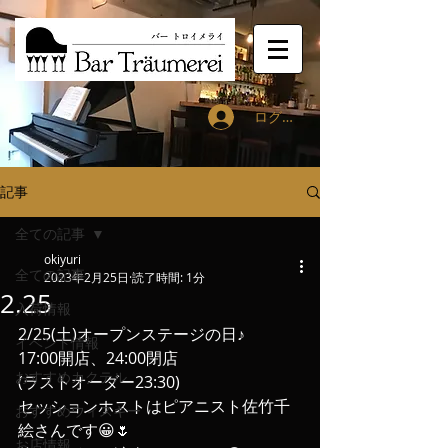
ログイン
記事
全ての記事
okiyuri
全ての記事
2023年2月25日
読了時間: 1分
2.25
入荷情報
2/25(土)オープンステージの日♪
イベント情報
17:00開店、24:00閉店
おすすめカクテル
(ラストオーダー23:30)
セッションホストはピアニスト佐竹千
おすすめウィスキー
絵さんです😀🌷
お店情報