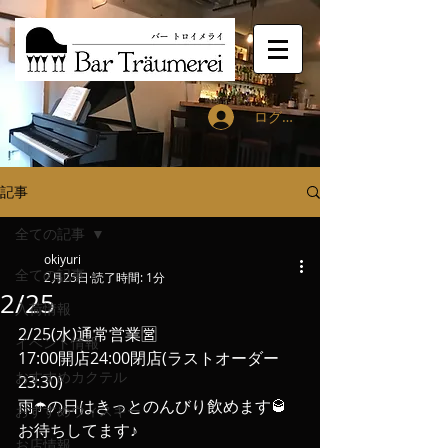
ログイン
記事
全ての記事
okiyuri
全ての記事
2月25日
読了時間: 1分
2/25
入荷情報
2/25(水)通常営業🈺
イベント情報
17:00開店24:00閉店(ラストオーダー
おすすめカクテル
23:30)
雨☂️の日はきっとのんびり飲めます🥃
おすすめウィスキー
お待ちしてます♪
お店情報