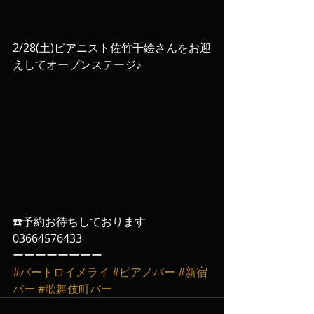
2/28(土)ピアニスト佐竹千絵さんをお迎
えしてオープンステージ♪
☎️予約お待ちしております
03664576433
ーーーーーーーー
#バートロイメライ
#ピアノバー
#新宿
バー
#歌舞伎町バー