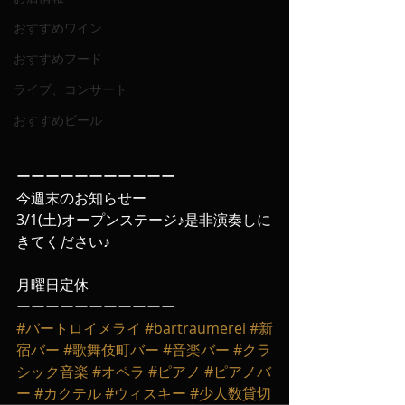
おすすめワイン
おすすめフード
ライブ、コンサート
おすすめビール
ーーーーーーーーーーー
今週末のお知らせー
3/1(土)オープンステージ♪是非演奏しに
きてください♪
月曜日定休
ーーーーーーーーーーー
#バートロイメライ
#bartraumerei
#新
宿バー
#歌舞伎町バー
#音楽バー
#クラ
シック音楽
#オペラ
#ピアノ
#ピアノバ
ー
#カクテル
#ウィスキー
#少人数貸切