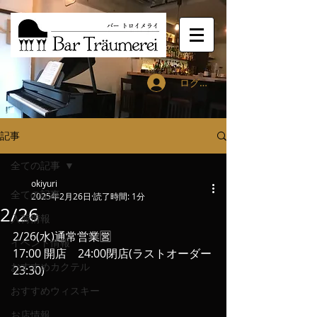
ログイン
記事
全ての記事
okiyuri
全ての記事
2025年2月26日
読了時間: 1分
2/26
入荷情報
2/26(水)通常営業🈺
イベント情報
17:00 開店　24:00閉店(ラストオーダー
おすすめカクテル
23:30)
おすすめウィスキー
お店情報