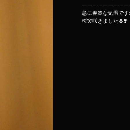
ーーーーーーーーー
急に春🌸な気温です
桜🌸咲きました🐧❣️