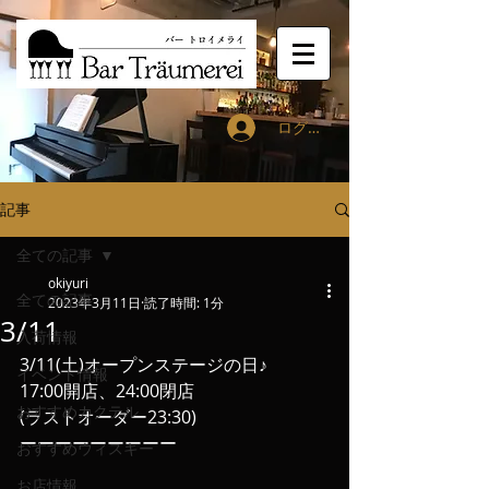
ログイン
記事
全ての記事
okiyuri
全ての記事
2023年3月11日
読了時間: 1分
3/11
入荷情報
3/11(土)オープンステージの日♪
イベント情報
17:00開店、24:00閉店
おすすめカクテル
(ラストオーダー23:30)
ーーーーーーーーー
おすすめウィスキー
お店情報