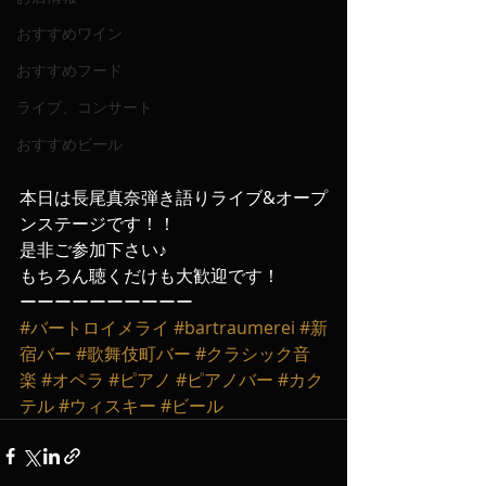
おすすめワイン
おすすめフード
ライブ、コンサート
おすすめビール
本日は長尾真奈弾き語りライブ&オープ
ンステージです！！
是非ご参加下さい♪
もちろん聴くだけも大歓迎です！
ーーーーーーーーーー
#バートロイメライ
#bartraumerei
#新
宿バー
#歌舞伎町バー
#クラシック音
楽
#オペラ
#ピアノ
#ピアノバー
#カク
テル
#ウィスキー
#ビール