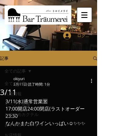
ログイン
記事
全ての記事
okiyuri
全ての記事
3月11日
読了時間: 1分
3/11
入荷情報
3/11(水)通常営業🈺
イベント情報
17:00開店24:00閉店(ラストオーダー
おすすめカクテル
23:30
なんかまた白ワインいっぱい☺️✨✨✨
おすすめウィスキー
お店情報