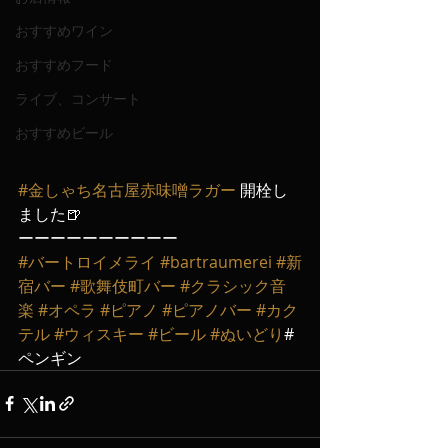
おすすめワイン
おすすめフード
ライブ、コンサート
おすすめビール
#金しゃち名古屋赤味噌ラガー
 開栓し
ました🍺
ーーーーーーーーーー
#バートロイメライ
#bartraumerei
#新
宿バー
#歌舞伎町バー
#クラシック音
楽
#オペラ
#ピアノ
#ピアノバー
#カク
テル
#ウィスキー
#ビール
#ぬいどり
#
ペンギン