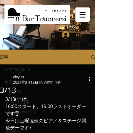
ログイン
記事
全ての記事
okiyuri
全ての記事
2021年3月13日
読了時間: 1分
3/13
入荷情報
3/13(土)☔️
イベント情報
16:00スタート、19:00ラストオーダー
おすすめカクテル
です🍸
今日は土曜恒例のピアノ＆ステージ開
おすすめウィスキー
放デーです♪
お店情報