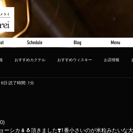
ut
Schedule
Blog
Menu
報
おすすめカクテル
おすすめウィスキー
お店情報
16日
読了時間: 1分
ート
おすすめビール
0)
ーシカ🪆🐧頂きました❣️1番小さいのが米粒みたいな大