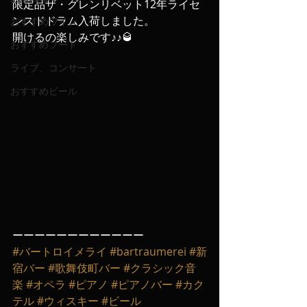
限定品ザ・グレンリベット12年ライセ
ンスドドラム入荷しました。
おすすめワイン
開けるの楽しみです♪♪🥃
おすすめフード
ライブ、コンサート
おすすめビール
ーーーーーーーーーーーー
#バートロイメライ
#bartraumerei
#新
宿バー
#歌舞伎町バー
#クラシック音
楽
#オペラ
#ピアノ
#ピアノバー
#カク
テル
#ウィスキー
#ビール