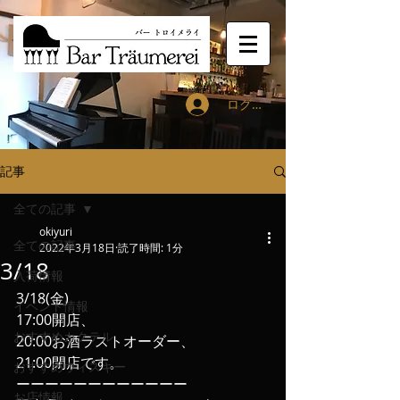
ログイン
記事
全ての記事
okiyuri
全ての記事
2022年3月18日
読了時間: 1分
3/18
入荷情報
3/18(金)
イベント情報
17:00開店、
おすすめカクテル
20:00お酒ラストオーダー、
21:00閉店です。
おすすめウィスキー
ーーーーーーーーーーーー
お店情報