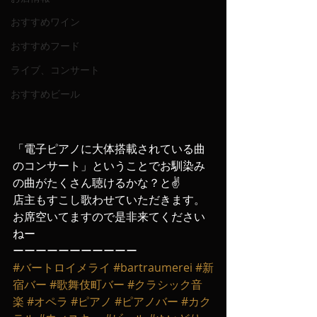
おすすめワイン
おすすめフード
ライブ、コンサート
おすすめビール
「電子ピアノに大体搭載されている曲
のコンサート」ということでお馴染み
の曲がたくさん聴けるかな？と✌️
店主もすこし歌わせていただきます。
お席空いてますので是非来てください
ねー
ーーーーーーーーーーー
#バートロイメライ
#bartraumerei
#新
宿バー
#歌舞伎町バー
#クラシック音
楽
#オペラ
#ピアノ
#ピアノバー
#カク