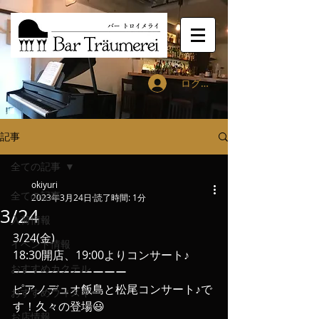
ログイン
記事
全ての記事
okiyuri
全ての記事
2023年3月24日
読了時間: 1分
3/24
入荷情報
3/24(金)
イベント情報
18:30開店、19:00よりコンサート♪
おすすめカクテル
ーーーーーーーーーー
ピアノデュオ飯島と松尾コンサート♪で
おすすめウィスキー
す！久々の登場😃
お店情報