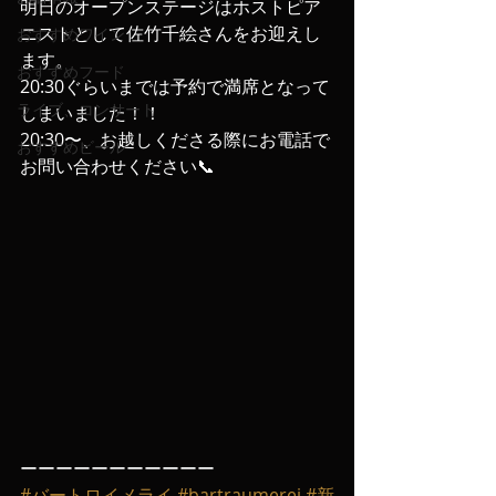
明日のオープンステージはホストピア
ニストとして佐竹千絵さんをお迎えし
おすすめワイン
ます。
おすすめフード
20:30ぐらいまでは予約で満席となって
ライブ、コンサート
しまいました！！
20:30〜、お越しくださる際にお電話で
おすすめビール
お問い合わせください📞
ーーーーーーーーーーー
#バートロイメライ
#bartraumerei
#新