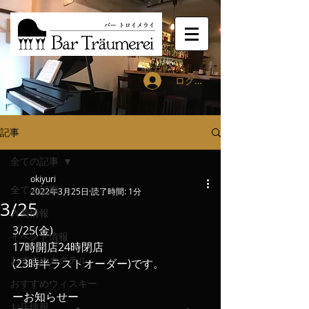
ログイン
記事
全ての記事
okiyuri
全ての記事
2022年3月25日
読了時間: 1分
3/25
入荷情報
3/25(金)
イベント情報
17時開店24時閉店
おすすめカクテル
(23時半ラストオーダー)です。
おすすめウィスキー
ーお知らせー
お店情報