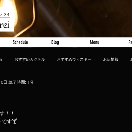
Schedule
Blog
Menu
Pa
報
おすすめカクテル
おすすめウィスキー
お店情報
10日
読了時間: 1分
ート
おすすめビール
ます！！
ーです🍸