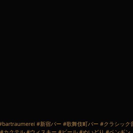
#bartraumerei
#新宿バー
#歌舞伎町バー
#クラシック
#カクテル
#ウィスキー
#ビール
#ぬいどり
#ペンギン