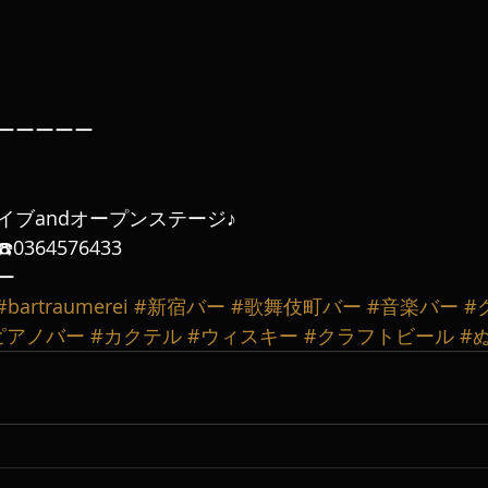
ーーーーー
イブandオープンステージ♪
364576433
ー
#bartraumerei
#新宿バー
#歌舞伎町バー
#音楽バー
#
ピアノバー
#カクテル
#ウィスキー
#クラフトビール
#