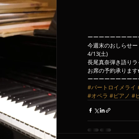
ーーーーーーーーー
今週末のおしらせー
4/13(土)
長尾真奈弾き語りラ
お席の予約承ります☎️0
ーーーーーーーーー
#バートロイメライ
#オペラ
#ピアノ
#