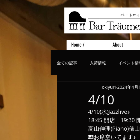
Home /
About
全ての記事
入荷情報
イベント情
okiyuri
2024年4月
おすすめフード
ライブ、コンサ
4/10
4/10(水)Jazzlive♪
18:45 開店　19:30
高山伸理(Piano)俵山
🎹お席空いてます♪