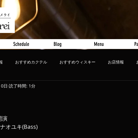
Schedule
Blog
Menu
Pa
報
おすすめカクテル
おすすめウィスキー
お店情報
10日
読了時間: 1分
ート
おすすめビール
 開演
ナオユキ(Bass)