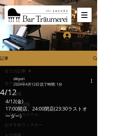
ログイン
記事
全ての記事
okiyuri
全ての記事
2024年4月12日
読了時間: 1分
4/12
入荷情報
4/12(金)
イベント情報
17:00開店、24:00閉店(23:30ラストオ
おすすめカクテル
ーダー)
おすすめウィスキー
お店情報