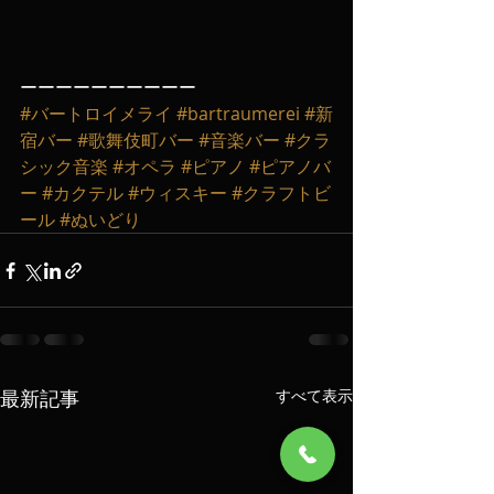
ーーーーーーーーーー
#バートロイメライ
#bartraumerei
#新
宿バー
#歌舞伎町バー
#音楽バー
#クラ
シック音楽
#オペラ
#ピアノ
#ピアノバ
ー
#カクテル
#ウィスキー
#クラフトビ
ール
#ぬいどり
最新記事
すべて表示