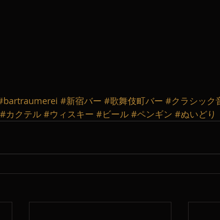
#bartraumerei
#新宿バー
#歌舞伎町バー
#クラシック
#カクテル
#ウィスキー
#ビール
#ペンギン
#ぬいどり