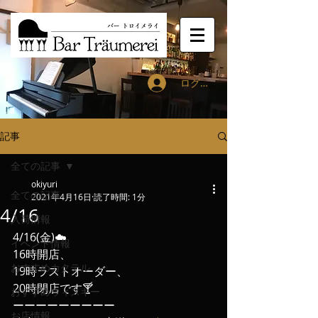
ログイン
記事
全ての記事
okiyuri
全ての記事
2021年4月16日
読了時間: 1分
4/16
入荷情報
4/16(金)☁️
イベント情報
16時開店、
おすすめカクテル
19時ラストオーダー、
20時閉店です🍸
おすすめウィスキー
ーーーーーーーーー
お店情報