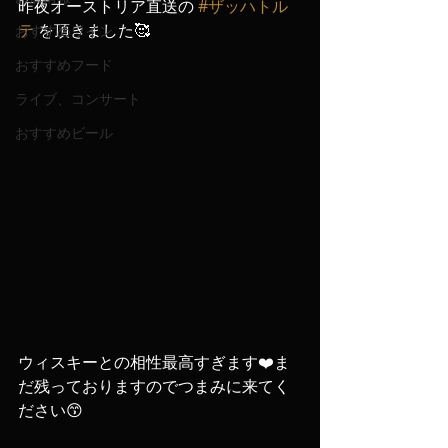
昨夜オーストリア直送の 
#ザッハトル
テ
 を頂きました🥰
おすすめワイン
おすすめフード
ライブ、コンサート
おすすめビール
ウィスキーとの相性最高すぎます❤️ま
だ残っておりますのでつまみに来てく
ださい😙