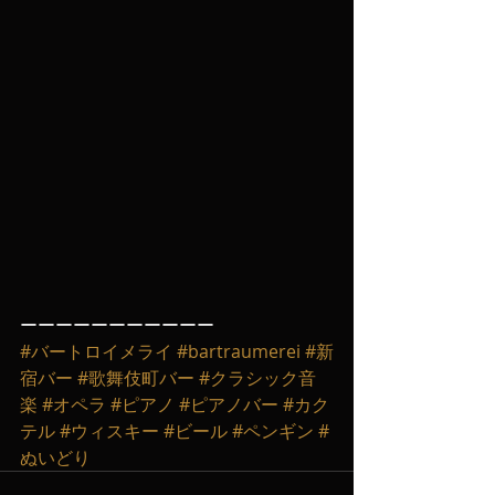
ーーーーーーーーーーー
#バートロイメライ
#bartraumerei
#新
宿バー
#歌舞伎町バー
#クラシック音
楽
#オペラ
#ピアノ
#ピアノバー
#カク
テル
#ウィスキー
#ビール
#ペンギン
#
ぬいどり