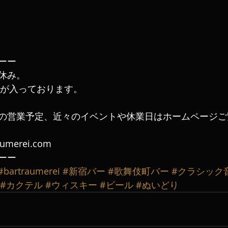
ーー
休み。
切が入っております。
の営業予定、近々のイベントや休業日はホームページご
aumerei.com
ーー
#bartraumerei
#新宿バー
#歌舞伎町バー
#クラシック
#カクテル
#ウィスキー
#ビール
#ぬいどり