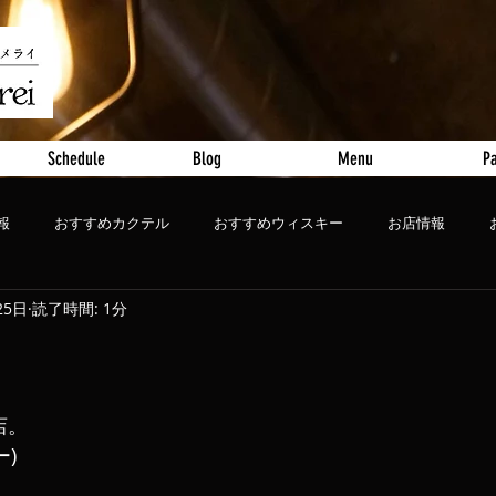
Schedule
Blog
Menu
Pa
報
おすすめカクテル
おすすめウィスキー
お店情報
25日
読了時間: 1分
ート
おすすめビール
店。
ー)