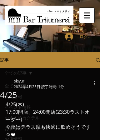
ログイン
記事
全ての記事
okiyuri
全ての記事
2024年4月25日
読了時間: 1分
4/25
入荷情報
4/25(木)
イベント情報
17:00開店、24:00閉店(23:30ラストオ
おすすめカクテル
ーダー)
今夜はテラス席も快適に飲めそうです
おすすめウィスキー
☺️❤️
お店情報