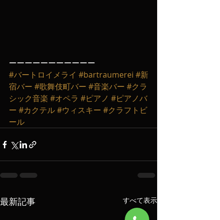
ーーーーーーーーーーー
#バートロイメライ
#bartraumerei
#新
宿バー
#歌舞伎町バー
#音楽バー
#クラ
シック音楽
#オペラ
#ピアノ
#ピアノバ
ー
#カクテル
#ウィスキー
#クラフトビ
ール
最新記事
すべて表示