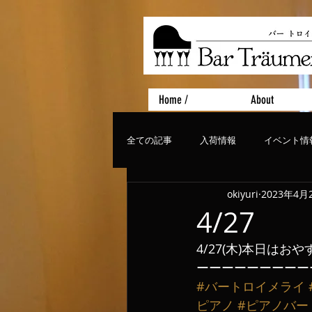
Home /
About
全ての記事
入荷情報
イベント情
okiyuri
2023年4月
おすすめフード
ライブ、コンサ
4/27
4/27(木)本日はお
ーーーーーーーーー
#バートロイメライ
ピアノ
#ピアノバー