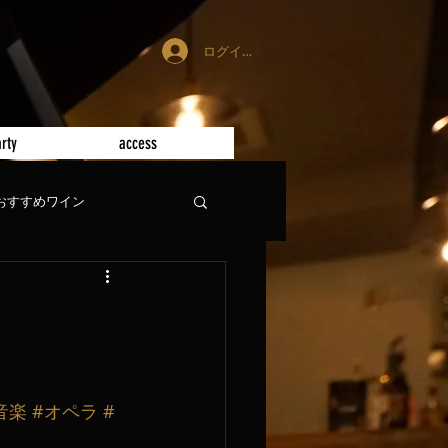
ログイン
rty
access
おすすめワイン
音楽
#オペラ
#