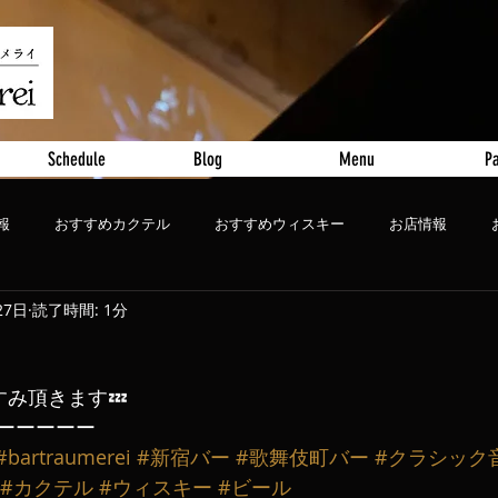
Schedule
Blog
Menu
Pa
報
おすすめカクテル
おすすめウィスキー
お店情報
27日
読了時間: 1分
ート
おすすめビール
やすみ頂きます💤
ーーーーー
#bartraumerei
#新宿バー
#歌舞伎町バー
#クラシック
#カクテル
#ウィスキー
#ビール