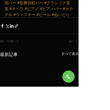
宿バー
#歌舞伎町バー
#クラシック音
楽
#オペラ
#ピアノ
#ピアノバー
#カク
テル
#ウィスキー
#ビール
#ぬいどり
最新記事
すべて表示