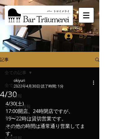
ログイン
記事
全ての記事
okiyuri
全ての記事
2022年4月30日
読了時間: 1分
4/30
入荷情報
4/30(土) 
イベント情報
17:00開店、24時閉店ですが、
おすすめカクテル
19〜22時は貸切営業です。
その他の時間は通常通り営業してま
おすすめウィスキー
す。
お店情報