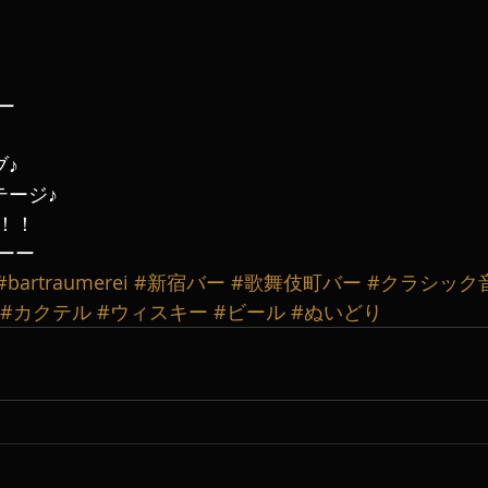
ー
ブ♪
テージ♪
！！
ーー
#bartraumerei
#新宿バー
#歌舞伎町バー
#クラシック
#カクテル
#ウィスキー
#ビール
#ぬいどり