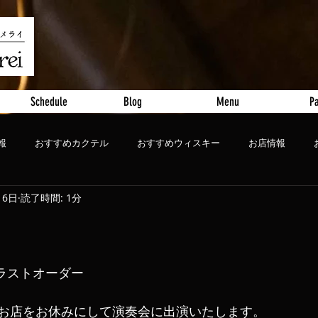
Schedule
Blog
Menu
Pa
報
おすすめカクテル
おすすめウィスキー
お店情報
16日
読了時間: 1分
ート
おすすめビール
:30ラストオーダー
お店をお休みにして演奏会に出演いたします。