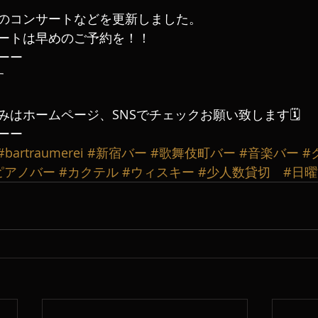
のコンサートなどを更新しました。
ートは早めのご予約を！！
ーー
す
はホームページ、SNSでチェックお願い致します🗓️
ーー
#bartraumerei
#新宿バー
#歌舞伎町バー
#音楽バー
#
ピアノバー
#カクテル
#ウィスキー
#少人数貸切
#日