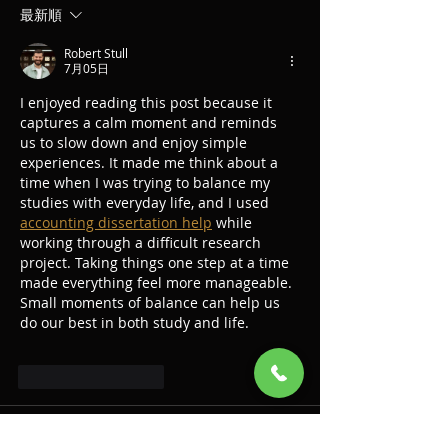
最新順
Robert Stull
7月05日
I enjoyed reading this post because it 
captures a calm moment and reminds 
us to slow down and enjoy simple 
experiences. It made me think about a 
time when I was trying to balance my 
studies with everyday life, and I used 
accounting dissertation help
 while 
working through a difficult research 
project. Taking things one step at a time 
made everything feel more manageable. 
Small moments of balance can help us 
do our best in both study and life.
いいね！
返信
Timothy Benson
2025年12月10日