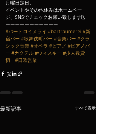
月曜日定日、
イベントやその他休みはホームペー
ジ、SNSでチェックお願い致します🗓️
ーーーーーーーーーーー
#バートロイメライ
#bartraumerei
#新
宿バー
#歌舞伎町バー
#音楽バー
#クラ
シック音楽
#オペラ
#ピアノ
#ピアノバ
ー
#カクテル
#ウィスキー
#少人数貸
切
#日曜営業
最新記事
すべて表示