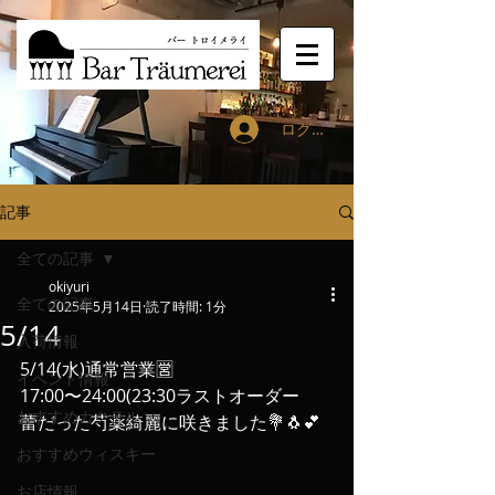
ログイン
記事
全ての記事
okiyuri
全ての記事
2025年5月14日
読了時間: 1分
5/14
入荷情報
5/14(水)通常営業🈺
イベント情報
17:00〜24:00(23:30ラストオーダー
おすすめカクテル
蕾だった芍薬綺麗に咲きました💐🐧💕
おすすめウィスキー
お店情報