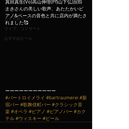
真田真生(Vo)高山伸理(Pf)山下弘治(B)
まきさんの美しい歌声、あたたかいピ
おすすめワイン
アノ&ベースの音色と共に店内が満たさ
おすすめフード
れました🥰
ライブ、コンサート
おすすめビール
ーーーーーーーーーーー
#バートロイメライ
#bartraumerei
#新
宿バー
#歌舞伎町バー
#クラシック音
楽
#オペラ
#ピアノ
#ピアノバー
#カク
テル
#ウィスキー
#ビール