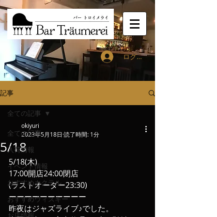
ログイン
記事
全ての記事
okiyuri
全ての記事
2023年5月18日
読了時間: 1分
5/18
入荷情報
5/18(木)
イベント情報
17:00開店24:00閉店
おすすめカクテル
(ラストオーダー23:30)
ーーーーーーーーーー
おすすめウィスキー
昨夜はジャズライブ♪でした。
お店情報