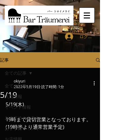
ログイン
記事
全ての記事
okiyuri
全ての記事
2022年5月19日
読了時間: 1分
5/19
入荷情報
5/19(木)
イベント情報
おすすめカクテル
19時まで貸切営業となっております。
(19時半より通常営業予定)
おすすめウィスキー
お店情報