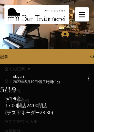
ログイン
記事
全ての記事
okiyuri
全ての記事
2023年5月19日
読了時間: 1分
5/19
入荷情報
5/19(金)
イベント情報
17:00開店24:00閉店
おすすめカクテル
(ラストオーダー23:30)
おすすめウィスキー
お店情報