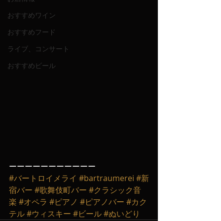
おすすめワイン
おすすめフード
ライブ、コンサート
おすすめビール
ーーーーーーーーーーー
#バートロイメライ
#bartraumerei
#新
宿バー
#歌舞伎町バー
#クラシック音
楽
#オペラ
#ピアノ
#ピアノバー
#カク
テル
#ウィスキー
#ビール
#ぬいどり