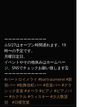
ーーーーーーーーーーー
⚠️5/27はオープン時間遅れます。19
時〜の予定です。
月曜日定日、
イベントやその他休みはホームペー
ジ、SNSでチェックお願い致します🗓️
ーーーーーーーーーーー
#バートロイメライ
#bartraumerei
#新
宿バー
#歌舞伎町バー
#音楽バー
#クラ
シック音楽
#オペラ
#ピアノ
#ピアノバ
ー
#カクテル
#ウィスキー
#少人数貸
切
#日曜営業