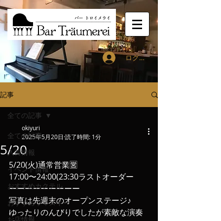
ログイン
記事
全ての記事
okiyuri
全ての記事
2025年5月20日
読了時間: 1分
5/20
入荷情報
5/20(火)通常営業🈺
イベント情報
17:00〜24:00(23:30ラストオーダー
おすすめカクテル
ーーーーーーーーー
写真は先週末のオープンステージ♪
おすすめウィスキー
ゆったりのんびりでしたが素敵な演奏
お店情報