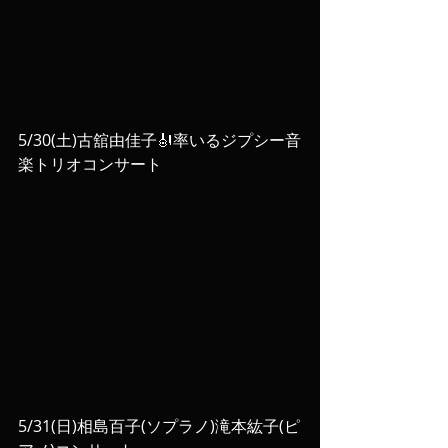
5/30(土)古舘由佳子🎻率いるジプシー音
楽トリオコンサート
5/31(日)相島百子(ソプラノ)滝本紘子(ピ