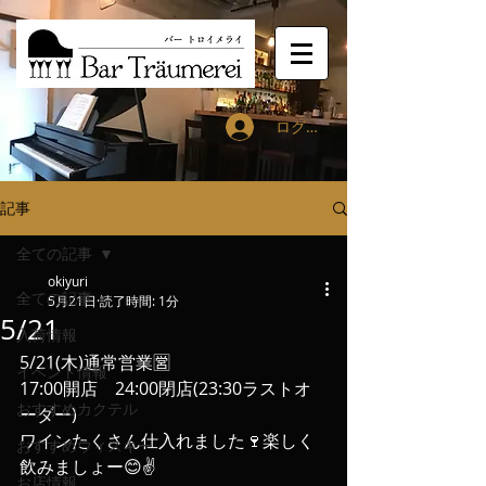
ログイン
記事
全ての記事
okiyuri
全ての記事
5月21日
読了時間: 1分
5/21
入荷情報
5/21(木)通常営業🈺
イベント情報
17:00開店　24:00閉店(23:30ラストオ
おすすめカクテル
ーダー)
ワインたくさん仕入れました🍷楽しく
おすすめウィスキー
飲みましょー😊✌️
お店情報