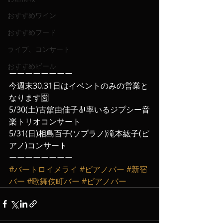
おすすめワイン
おすすめフード
ライブ、コンサート
おすすめビール
ーーーーーーーー
今週末30.31日はイベントのみの営業と
なります🈺
5/30(土)古舘由佳子🎻率いるジプシー音
楽トリオコンサート
5/31(日)相島百子(ソプラノ)滝本紘子(ピ
アノ)コンサート
ーーーーーーーー
#バートロイメライ
#ピアノバー
#新宿
バー
#歌舞伎町バー
#ピアノバー