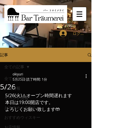
ログイン
記事
全ての記事
okiyuri
全ての記事
5月25日
読了時間: 1分
5/26
入荷情報
5/26(火)⚠️オープン時間遅れます
イベント情報
本日は19:00開店です。
おすすめカクテル
よろしくお願い致します🤲
おすすめウィスキー
お店情報