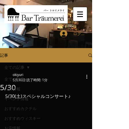
ログイン
記事
全ての記事
okiyuri
全ての記事
5月30日
読了時間: 1分
5/30
入荷情報
5/30(土)スペシャルコンサート♪
イベント情報
おすすめカクテル
おすすめウィスキー
お店情報