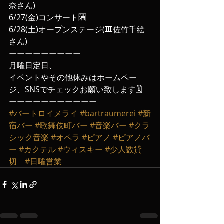
奈さん)
6/27(金)コンサート🈵
6/28(土)オープンステージ(🎹佐竹千絵
さん)
ーーーーーーーーー
月曜日定日、
イベントやその他休みはホームペー
ジ、SNSでチェックお願い致します🗓️
ーーーーーーーーーーー
#バートロイメライ
#bartraumerei
#新
宿バー
#歌舞伎町バー
#音楽バー
#クラ
シック音楽
#オペラ
#ピアノ
#ピアノバ
ー
#カクテル
#ウィスキー
#少人数貸
切
#日曜営業