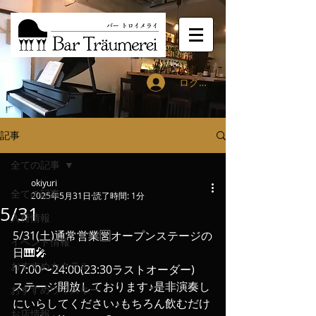
ログイン
記事
全ての記事
okiyuri
全ての記事
2025年5月31日
読了時間: 1分
5/31
入荷情報
5/31(土)通常営業🈺オープンステージの
イベント情報
日🎹🎤
おすすめカクテル
17:00〜24:00(23:30ラストオーダー)
ステージ開放しております♪是非演奏し
おすすめウィスキー
にいらしてください♪もちろん飲むだけ
お店情報