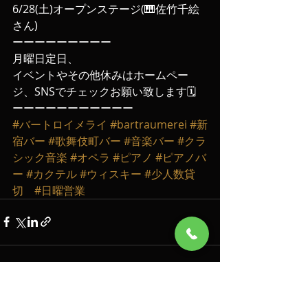
6/28(土)オープンステージ(🎹佐竹千絵
さん)
ーーーーーーーーー
月曜日定日、
イベントやその他休みはホームペー
ジ、SNSでチェックお願い致します🗓️
ーーーーーーーーーーー
#バートロイメライ
#bartraumerei
#新
宿バー
#歌舞伎町バー
#音楽バー
#クラ
シック音楽
#オペラ
#ピアノ
#ピアノバ
ー
#カクテル
#ウィスキー
#少人数貸
切
#日曜営業
最新記事
すべて表示