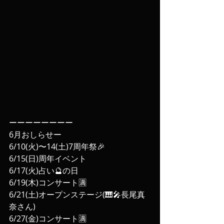
ーーーーーーーー
6月おしらせー
6/10(火)〜14(土)7周年祭🎉
6/15(日)周年イベント
6/17(火)占い🔮の日
6/19(木)コンサート🈵
6/21(土)オープンステージ(🎹🎤長尾真
奈さん)
6/27(金)コンサート🈵