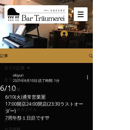
ログイン
記事
全ての記事
okiyuri
全ての記事
2025年6月10日
読了時間: 1分
6/10
入荷情報
6/10(火)通常営業🈺
イベント情報
17:00開店24:00閉店(23:30ラストオー
おすすめカクテル
ダー)
7周年祭１日目です🎊
おすすめウィスキー
お店情報