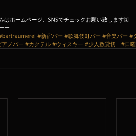
はホームページ、SNSでチェックお願い致します🗓️
ーー
#bartraumerei
#新宿バー
#歌舞伎町バー
#音楽バー
#
ピアノバー
#カクテル
#ウィスキー
#少人数貸切
#日