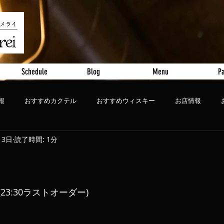
Schedule
Blog
Menu
Pa
報
おすすめカクテル
おすすめウィスキー
お店情報
13日
読了時間: 1分
ート
おすすめビール
店(23:30ラストオーダー)