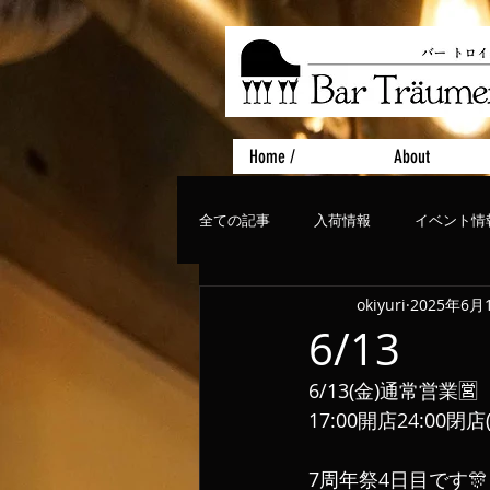
Home /
About
全ての記事
入荷情報
イベント情
okiyuri
2025年6月
おすすめフード
ライブ、コンサ
6/13
6/13(金)通常営業🈺
17:00開店24:00閉
7周年祭4日目です🎊