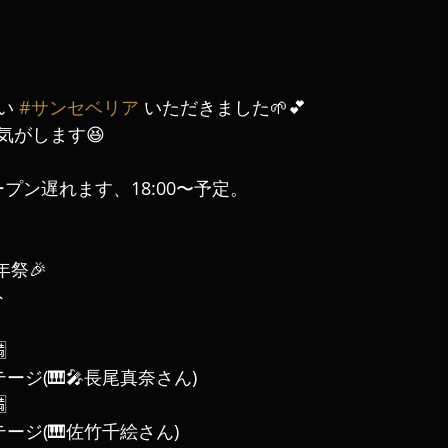
い 
#サンセベリア
 いただきました🌱💕
気がします😆
ープン遅れます、18:00〜予定。
周年祭🎉
ト

テージ(🎹🎤長尾真奈さん)

テージ(🎹佐竹千絵さん)