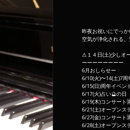
昨夜お祝いにでっか
空気が浄化される、
⚠️１４日(土)少しオ
ーーーーーーーー
6月おしらせー
6/10(火)〜14(土)7
6/15(日)周年イベン
6/17(火)占い🔮の日
6/19(木)コンサート
6/21(土)オープンス
6/27(金)コンサート
6/28(土)オープンス