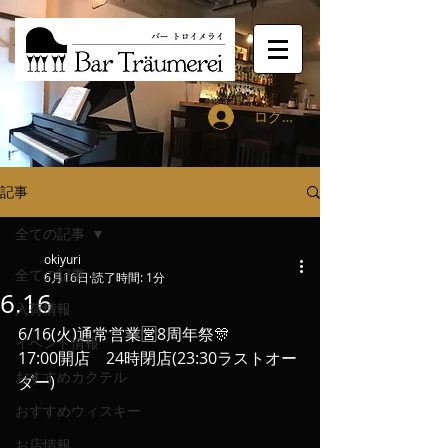
ログイン
記事
全ての記事
okiyuri
全ての記事
6月16日
読了時間: 1分
6.16
入荷情報
6/16(火)通常営業🈺8周年祭🎊
イベント情報
17:00開店　24時閉店(23:30ラストオー
おすすめカクテル
ダー)
おすすめウィスキー
お店情報