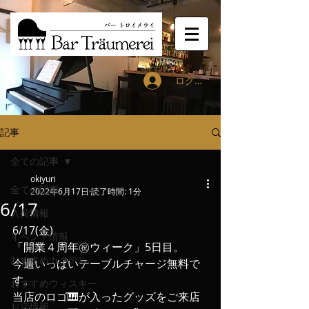
ログイン
記事
全ての記事
okiyuri
全ての記事
2022年6月17日
読了時間: 1分
6/17
入荷情報
6/17(金)
イベント情報
「開業４周年㊗️ウィーク」5日目。
おすすめカクテル
今週いっぱいテーブルチャージ無料で
す。
おすすめウィスキー
当店のロゴ🎹が入ったグッズをご来店
お店情報