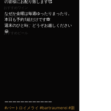
の皆様にお配り致します🥰
おすすめワイン
なぜか金曜は毎週ゆったりまったり。
おすすめフード
本日も予約1組だけです🙈
ライブ、コンサート
週末のひと時、どうぞお越しください
😀
おすすめビール
ーーーーーーーーーーーー
#バートロイメライ
#bartraumerei
#新