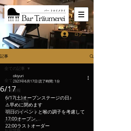
ログイン
記事
全ての記事
okiyuri
全ての記事
2023年6月17日
読了時間: 1分
6/17
入荷情報
6/17(土)オープンステージの日️♪
イベント情報
⚠️早めに閉めます
おすすめカクテル
明日のイベントと喉の調子を考慮して
17:00オープン、
おすすめウィスキー
22:00ラストオーダー
お店情報