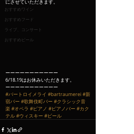
にさせていただきます。
おすすめワイン
おすすめフード
ライブ、コンサート
おすすめビール
ーーーーーーーーーーー
6/18.19はお休みいただきます。
ーーーーーーーーーーー
#バートロイメライ
#bartraumerei
#新
宿バー
#歌舞伎町バー
#クラシック音
楽
#オペラ
#ピアノ
#ピアノバー
#カク
テル
#ウィスキー
#ビール