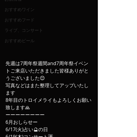
おすすめワイン
おすすめフード
ライブ、コンサート
おすすめビール
先週は7周年祭週間and7周年祭イベン
トご来店いただきました皆様ありがと
うございました😊
写真などはまた整理してアップいたし
ます
8年目のトロイメライもよろしくお願い
致します🙏
ーーーーーーーー
6月おしらせー
6/17(火)占い🔮の日
6/19(木)コンサート🈵