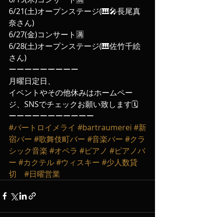
6/21(土)オープンステージ(🎹🎤長尾真
奈さん)
6/27(金)コンサート🈵
6/28(土)オープンステージ(🎹佐竹千絵
さん)
ーーーーーーーーー
月曜日定日、
イベントやその他休みはホームペー
ジ、SNSでチェックお願い致します🗓️
ーーーーーーーーーーー
#バートロイメライ
#bartraumerei
#新
宿バー
#歌舞伎町バー
#音楽バー
#クラ
シック音楽
#オペラ
#ピアノ
#ピアノバ
ー
#カクテル
#ウィスキー
#少人数貸
切
#日曜営業