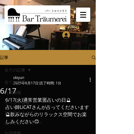
ログイン
記事
全ての記事
okiyuri
全ての記事
2025年6月17日
読了時間: 1分
6/17
入荷情報
6/17(火)通常営業🈺占いの日🔮
イベント情報
占い師LiCATさんが占ってくださいます
おすすめカクテル
🔮飲みながらのリラックス空間でお楽
しみください😊
おすすめウィスキー
お店情報