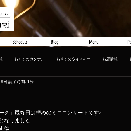
Schedule
Blog
Menu
Pa
報
おすすめカクテル
おすすめウィスキー
お店情報
18日
読了時間: 1分
ート
おすすめビール
ィーク」最終日は締めのミニコンサートです♪
となりました。
😊