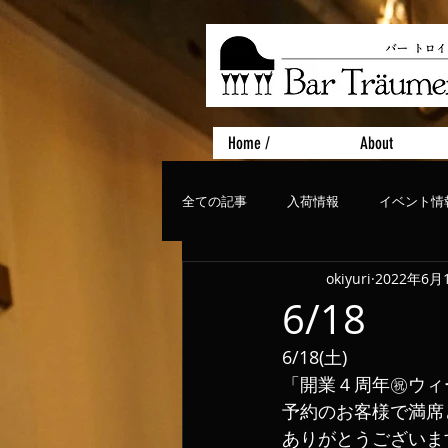
Home /
About
全ての記事
入荷情報
イベント情
okiyuri
2022年6月
おすすめフード
ライブ、コンサ
6/18
6/18(土)
「開業４周年㊗️ウ
予約のお客様で満席
ありがとうございます