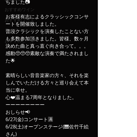
ちました📷
おすすめワイン
お客様有志によるクラッシックコンサ
おすすめフード
ートを開催致しました。
ライブ、コンサート
普段クラシックを演奏したことない方
も多数参加頂きました。皆様、数ヶ月
おすすめビール
決めた曲と真っ直ぐ向き合って。。。
感動🥺🥺🥺素敵な演奏で満たされまし
た🌟
素晴らしい音音楽家の方々、それを楽
しんでいただける方々と巡り会えて本
当に幸せ。
心❤️温まる7周年となりました。
ーーーーーーーー
おしらせ📢
6/27(金)コンサート🈵
6/28(土)オープンステージ(🎹佐竹千絵
さん)