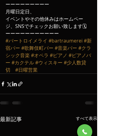
ーーーーーーーーー
月曜日定日、
イベントやその他休みはホームペー
ジ、SNSでチェックお願い致します🗓️
ーーーーーーーーーーー
#バートロイメライ
#bartraumerei
#新
宿バー
#歌舞伎町バー
#音楽バー
#クラ
シック音楽
#オペラ
#ピアノ
#ピアノバ
ー
#カクテル
#ウィスキー
#少人数貸
切
#日曜営業
最新記事
すべて表示