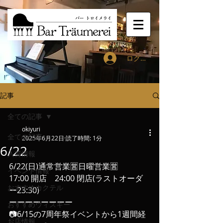
ログイン
記事
全ての記事
okiyuri
全ての記事
2025年6月22日
読了時間: 1分
6/22
入荷情報
6/22(日)通常営業🈺日曜営業🈺
イベント情報
17:00 開店　24:00 閉店(ラストオーダ
おすすめカクテル
ー23:30)
ーーーーーーーー
おすすめウィスキー
📷6/15の7周年祭イベントから1週間経
お店情報