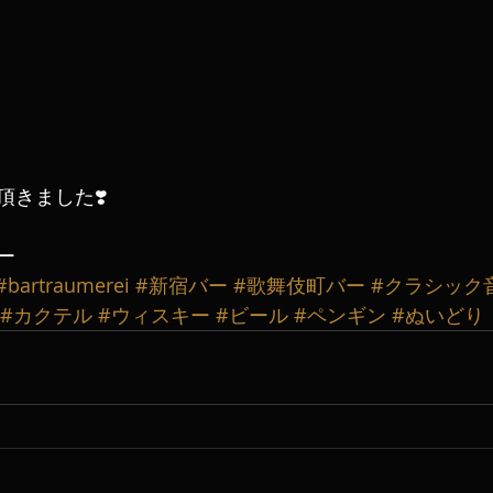
頂きました❣️
ー
#bartraumerei
#新宿バー
#歌舞伎町バー
#クラシック
#カクテル
#ウィスキー
#ビール
#ペンギン
#ぬいどり