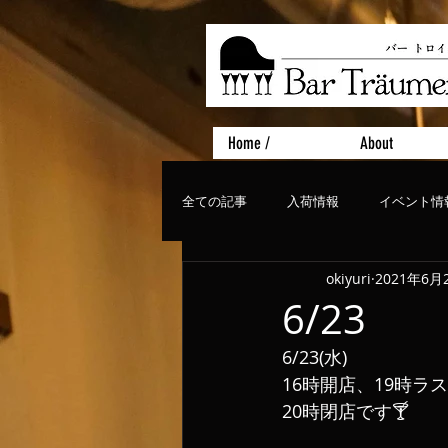
Home /
About
全ての記事
入荷情報
イベント情
okiyuri
2021年6月
おすすめフード
ライブ、コンサ
6/23
6/23(水)
16時開店、19時ラ
20時閉店です🍸