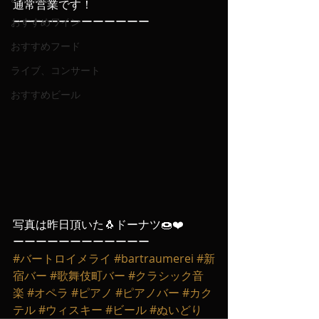
通常営業です！
ーーーーーーーーーーーー
おすすめワイン
おすすめフード
ライブ、コンサート
おすすめビール
写真は昨日頂いた🐧ドーナツ🍩❤️
ーーーーーーーーーーーー
#バートロイメライ
#bartraumerei
#新
宿バー
#歌舞伎町バー
#クラシック音
楽
#オペラ
#ピアノ
#ピアノバー
#カク
テル
#ウィスキー
#ビール
#ぬいどり