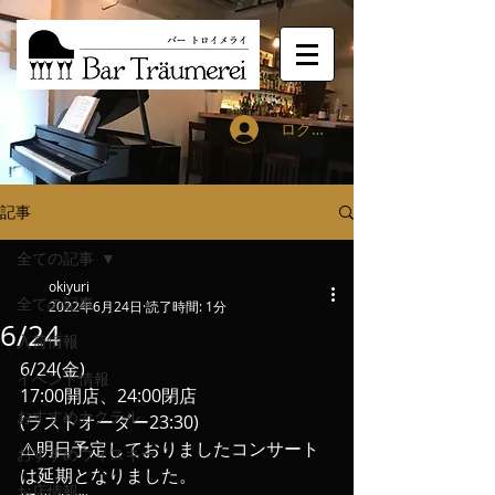
ログイン
記事
全ての記事
okiyuri
全ての記事
2022年6月24日
読了時間: 1分
6/24
入荷情報
6/24(金)
イベント情報
17:00開店、24:00閉店
おすすめカクテル
(ラストオーダー23:30)
⚠️明日予定しておりましたコンサート
おすすめウィスキー
は延期となりました。
お店情報